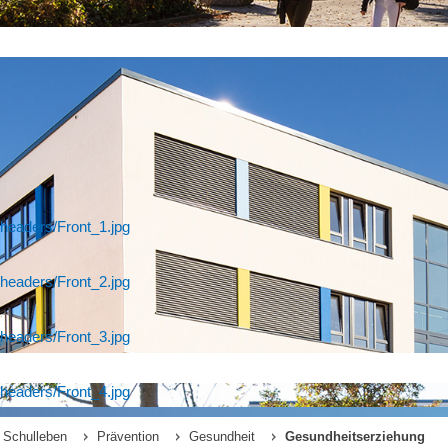
headers/Front_1.jpg
headers/Front_2.jpg
headers/Front_3.jpg
headers/Front_4.jpg
Schulleben
Prävention
Gesundheit
Gesundheitserziehung