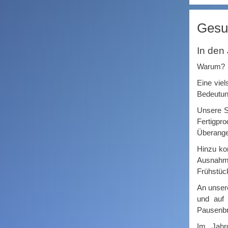
Gesu
In den
Warum?
Eine viel
Bedeutung
Unsere S
Fertigpr
Front_3.jpg
Überange
Hinzu ko
Ausnahm
Frühstüc
An unser
und auf
Pausenbr
Im Jahr