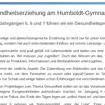
ndheitserziehung am Humboldt-Gymna
 Jahrgängen 5, 6 und 7 führen wir ein Gesundheitspr
seitige und abwechslungsreiche Ernährung ist nicht nur für unser kö
, sondern hat auch entscheidenden Einfluss auf unsere Leistungs- u
upermärkte sind prall gefüllt mit Lebensmitteln und bieten uns eine
odukten an. Wir müssen „nur zugreifen“. Doch das Wissen um das, w
bot an Produkten, Informationen und Werbeaktionen unterzugehen.
mmt der zeitliche Aspekt. Die Zubereitung von Mahlzeiten und das 
e mehr, vor dem Fernseher zu essen oder irgendwann im Steh
k zur Schule und einige haben schon Erfahrungen mit verschiedenen
en Projekttagen zum Thema Gesundheit wollen wir an das Vorwissen
 eigene Essgewohnheiten aufmerksam machen. Im Jahrgang 5 
ot im Fokus. Am Ende des Tages legen wir „selbst Hand an“ und be
gang 6 nehmen wir Nahrungsmittel „unter die Lupe“. Einer