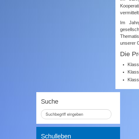
Kooperat
vermittelt
Im Jahr
gesellsc
Thematis
Front_4.jpg
unserer G
Die Pr
Klass
Klass
Klass
Suche
Seite
durchsuchen
Schulleben