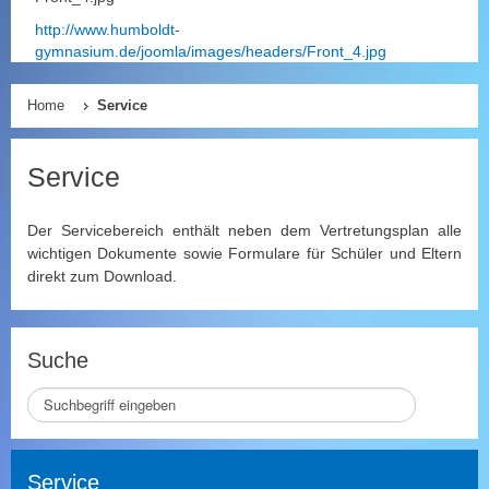
http://www.humboldt-
gymnasium.de/joomla/images/headers/Front_4.jpg
Home
Service
Service
Der Servicebereich enthält neben dem Vertretungsplan alle
wichtigen Dokumente sowie Formulare für Schüler und Eltern
direkt zum Download.
Suche
S
e
i
t
Service
e