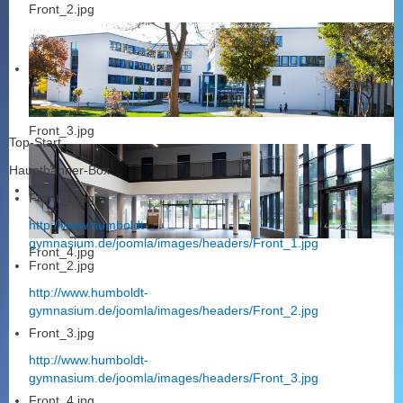
Front_2.jpg
Front_3.jpg
Top-Start
Hauptbanner-Box
Front_1.jpg
http://www.humboldt-
gymnasium.de/joomla/images/headers/Front_1.jpg
Front_4.jpg
Front_2.jpg
http://www.humboldt-
gymnasium.de/joomla/images/headers/Front_2.jpg
Front_3.jpg
http://www.humboldt-
gymnasium.de/joomla/images/headers/Front_3.jpg
Front_4.jpg