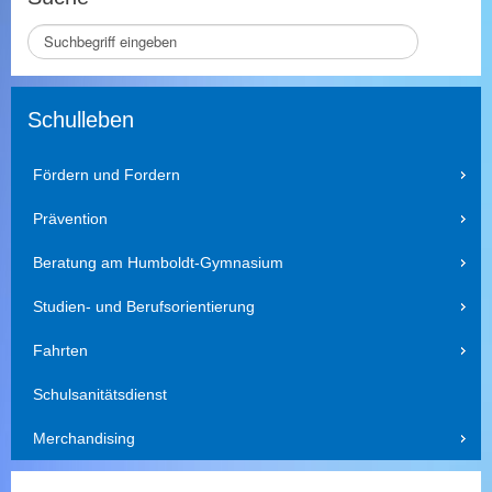
S
e
i
t
Schulleben
e
d
u
Fördern und Fordern
r
c
Prävention
h
s
Beratung am Humboldt-Gymnasium
u
c
Studien- und Berufsorientierung
h
e
Fahrten
n
Schulsanitätsdienst
Merchandising