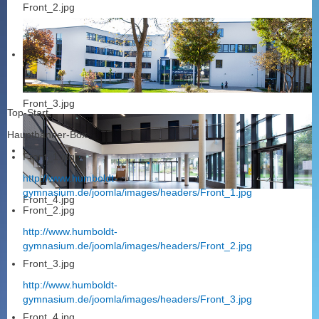
Front_2.jpg
Front_3.jpg
Top-Start
Hauptbanner-Box
Front_1.jpg
http://www.humboldt-
gymnasium.de/joomla/images/headers/Front_1.jpg
Front_4.jpg
Front_2.jpg
http://www.humboldt-
gymnasium.de/joomla/images/headers/Front_2.jpg
Front_3.jpg
http://www.humboldt-
gymnasium.de/joomla/images/headers/Front_3.jpg
Front_4.jpg