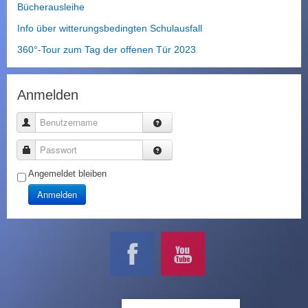
Bücherausleihe
Info über witterungsbedingten Schulausfall
360°-Tour zum Tag der offenen Tür 2023
Anmelden
Benutzername
Passwort
Angemeldet bleiben
Anmelden