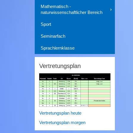
Mathematisch -
naturwissenschaftlicher Bereich
Sport
Seminarfach
Sprachlernklasse
Vertretungsplan
Vertretungsplan heute
Vertretungsplan morgen