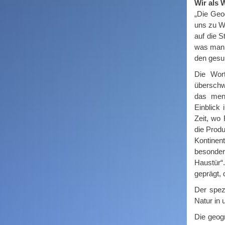
Wir als 
„Die Geog
uns zu We
auf die S
was man a
den gesu
Die Wor
überschwä
das mens
Einblick
Zeit, wo
die Produ
Kontinen
besonder
Haustür“
geprägt, 
Der spez
Natur in 
Die geogr