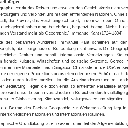
Weltbürger
raphie vertritt das Reisen und erweitert den Gesichtskreis nicht we
ltbürgern und verbindet uns mit den entferntesten Nationen. Ohne si
tadt, die Provinz, das Reich eingeschränkt, in dem wir leben. Ohne s
uch gelernt haben mag, beschränkt, begrenzt, beengt. Nichts bildet 
nden Verstand mehr als Geographie." Immanuel Kant (1724-1804)
te des bekannten Aufklärers Immanuel Kant scheinen auf den 
nglich, aber bei genauerer Betrachtung nicht unwahr. Die Geographi
chliche Denken und schafft internationale Vernetzungen. Sie e
 in fremde Kulturen, Wirtschaften und politische Systeme. Gerade i
 Firmen ihre Mitarbeiter nach Singapur, China oder in die USA ents
kte der eigenen Produktion vorzustellen oder unsere Schüler nach de
t oder durch Indien streifen, ist die Auseinandersetzung mit an
er Bedeutung, liegen die doch einst so entfernten Paradiese aufgr
. So wird unser Leben in verschiedenen Bereichen durch vielfältig
darunter Globalisierung, Klimawandel, Naturgewalten und Migration
ielle Beitrag des Faches Geographie zur Welterschließung liegt i
unterschiedlichen nationalen und internationalen Räumen.
aphische Grundbildung ist ein wesentlicher Teil der Allgemeinbildung