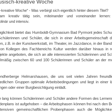
usisch-kreative Woche
kreative Woche“ - Was verbirgt sich eigentlich hinter diesem Titel?
m kreativ tätig sein, miteinander und voneinander lernen: j
plinär und intensiv.
glichkeit bietet das Humboldt-Gymnasium Bad Pyrmont jedes Schulj
 Schülerinnen und Schüler, die sich in einer Arbeitsgemeinschaft 
n, z.B. in der Kunstwerkstatt, im Theater, im Jazzdance, in der Band
von Kollegen des Fachbereichs Kultur werden darüber hinaus in 
ekte angeboten, die sich an alle interessierten Schülerinnen und Sc
elmäßig zwischen 60 und 100 Schülerinnen und Schüler an der m
ndherberge Helmarshausen, die uns seit vielen Jahren freundli
iedlichen Gruppen optimale Arbeitsbedingungen und liegt in einer
gen oder einer Burgbesichtigung einlädt.
e lang können Schülerinnen und Schüler andere Formen des Lernens
denplans ist aufgehoben – die Arbeitsphasen können frei nach den Be
tensiven gemeinschaftlichen Probenphasen auch die Möglichkei