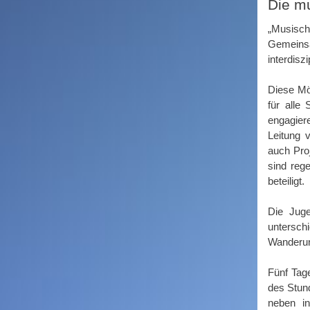
Die m
„Musisch-
Gemeinsa
interdiszi
Diese Mö
für alle
engagiere
Leitung 
auch Proj
sind reg
beteiligt.
Die Juge
untersch
Wanderun
Fünf Tag
des Stun
neben in