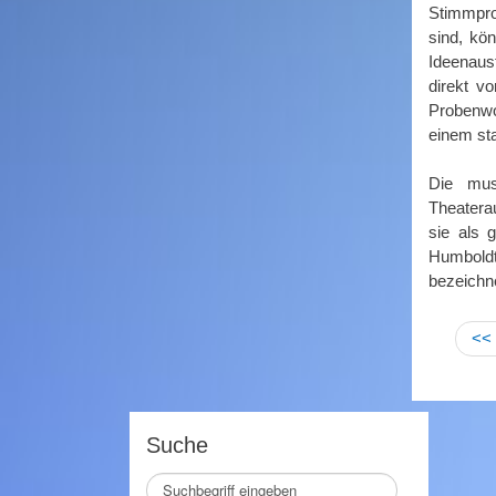
Stimmprob
sind, kö
Ideenaus
direkt v
Probenwo
einem st
Die mus
Theatera
sie als 
Humbold
bezeichn
<<
Suche
Seite