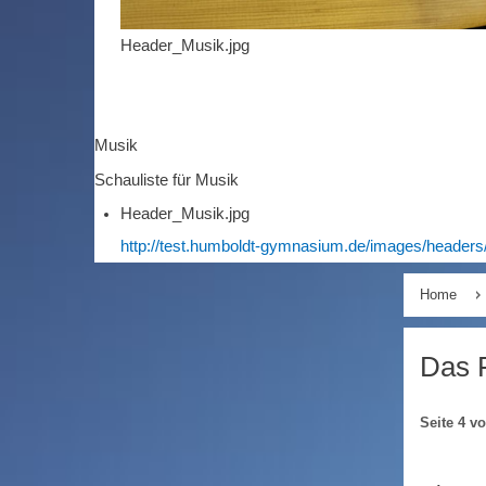
Header_Musik.jpg
Musik
Schauliste für Musik
Header_Musik.jpg
http://test.humboldt-gymnasium.de/images/headers
Home
Das 
Seite 4 v