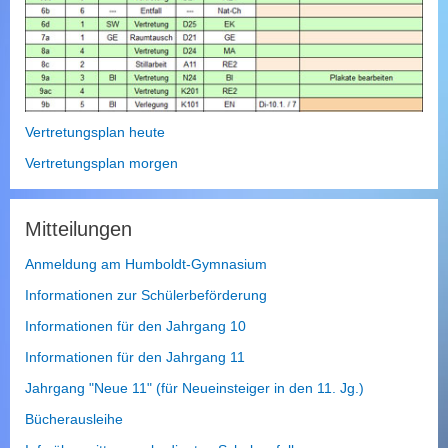
h
s
u
c
h
e
n
Vertretungsplan heute
Vertretungsplan morgen
Mitteilungen
Anmeldung am Humboldt-Gymnasium
Informationen zur Schülerbeförderung
Informationen für den Jahrgang 10
Informationen für den Jahrgang 11
Jahrgang "Neue 11" (für Neueinsteiger in den 11. Jg.)
Bücherausleihe