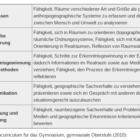
Fähigkeit, Räume verschiedener Art und Größe als 
ssen
anthropogeographische Systeme zu erfassen und d
zwischen Mensch und Umwelt zu analysieren
Fähigkeit, sich in Räumen zu orientieren (topograph
che
räumliche Ordnungssysteme, Fähigkeit, sich mit Kart
erung
Orientierung in Realräumen, Reflexion von Raumw
Fähigkeit, Schritte zur Erkenntnisgewinnung in de
tnisgewinnung
dadurch Informationen im Realraum sowie aus Medi
Methoden
verstehen; Fähigkeit, den Prozess der Erkenntnisge
reflektieren
Fähigkeit, geographische Sachverhalte zu verstehen
ikation
präsentieren sowie sich im Gespräch mit anderen da
situationsgerecht auszutauschen
Fähigkeit, raumbezogene Sachverhalte und Probleme
lung und
Medien und geographische Erkenntnisse kriterienorie
ung
bewerten
ncurriculum für das Gymnasium, gymnasiale Oberstufe (2010):