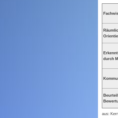
Fachwi
Räumli
Orienti
Erkenn
durch 
Kommun
Beurtei
Bewert
aus: Ker