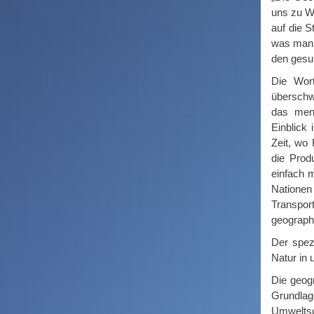
uns zu We
auf die S
was man a
den gesu
Die Wor
überschwä
das mens
Einblick
Zeit, wo
die Prod
einfach m
Nationen
Transpor
geograph
Der spez
Natur in 
Die geogr
Grundlag
Umweltsc