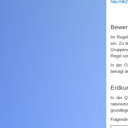
http://db
Bewer
Im Regel
ein. Zu 
Gruppenar
Regel sin
In der O
beträgt d
Erdkun
In der Q
naturwis
grundleg
Folgende