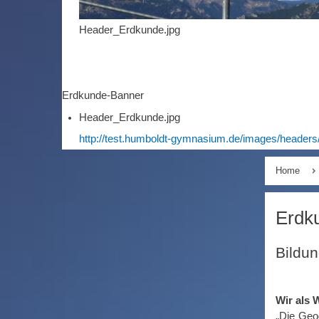
Header_Erdkunde.jpg
Erdkunde-Banner
Header_Erdkunde.jpg
http://test.humboldt-gymnasium.de/images/headers
Home
Erdk
Bildun
Wir als 
„Die Geog