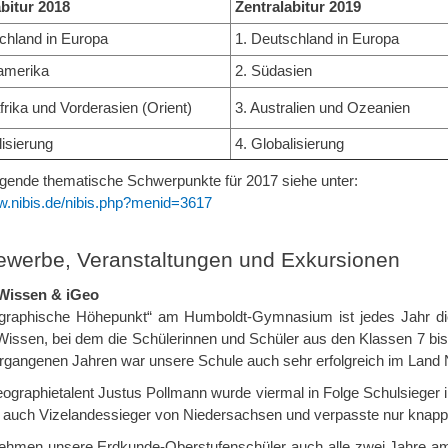
bitur 2018
Zentralabitur 2019
chland in Europa
1. Deutschland in Europa
amerika
2. Südasien
frika und Vorderasien (Orient)
3. Australien und Ozeanien
lisierung
4. Globalisierung
gende thematische Schwerpunkte für 2017 siehe unter:
ww.nibis.de/nibis.php?menid=3617
ewerbe, Veranstaltungen und Exkursionen
Wissen & iGeo
graphische Höhepunkt“ am Humboldt-Gymnasium ist jedes Jahr di
Wissen, bei dem die Schülerinnen und Schüler aus den Klassen 7 bis 
ergangenen Jahren war unsere Schule auch sehr erfolgreich im Land
ographietalent Justus Pollmann wurde viermal in Folge Schulsieger
 auch Vizelandessieger von Niedersachsen und verpasste nur knapp 
hmen unsere Erdkunde-Oberstufenschüler auch alle zwei Jahre am e