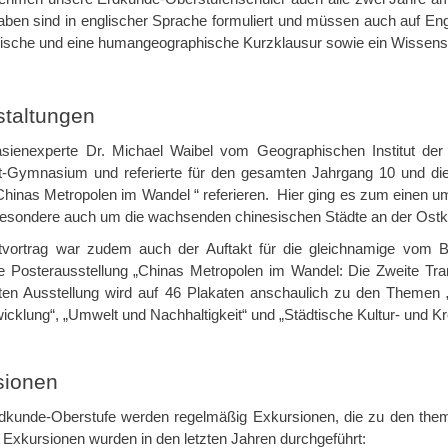
gaben sind in englischer Sprache formuliert und müssen auch auf En
ische und eine humangeographische Kurzklausur sowie ein Wissenst
staltungen
sienexperte Dr. Michael Waibel vom Geographischen Institut de
-Gymnasium und referierte für den gesamten Jahrgang 10 und di
hinas Metropolen im Wandel “ referieren. Hier ging es zum einen um 
besondere auch um die wachsenden chinesischen Städte an der Ostk
vortrag war zudem auch der Auftakt für die gleichnamige vom B
te Posterausstellung „Chinas Metropolen im Wandel: Die Zweite Tran
rten Ausstellung wird auf 46 Plakaten anschaulich zu den Themen „
icklung“, „Umwelt und Nachhaltigkeit“ und „Städtische Kultur- und Kr
sionen
rdkunde-Oberstufe werden regelmäßig Exkursionen, die zu den them
Exkursionen wurden in den letzten Jahren durchgeführt: