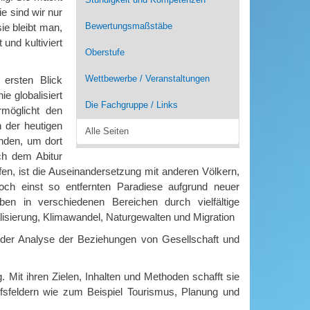
e sind wir nur
Bewertungsmaßstäbe
ie bleibt man,
und kultiviert
Oberstufe
Wettbewerbe / Veranstaltungen
ersten Blick
e globalisiert
Die Fachgruppe / Links
rmöglicht den
n der heutigen
Alle Seiten
enden, um dort
ch dem Abitur
ifen, ist die Auseinandersetzung mit anderen Völkern,
och einst so entfernten Paradiese aufgrund neuer
en in verschiedenen Bereichen durch vielfältige
isierung, Klimawandel, Naturgewalten und Migration
n der Analyse der Beziehungen von Gesellschaft und
. Mit ihren Zielen, Inhalten und Methoden schafft sie
fsfeldern wie zum Beispiel Tourismus, Planung und