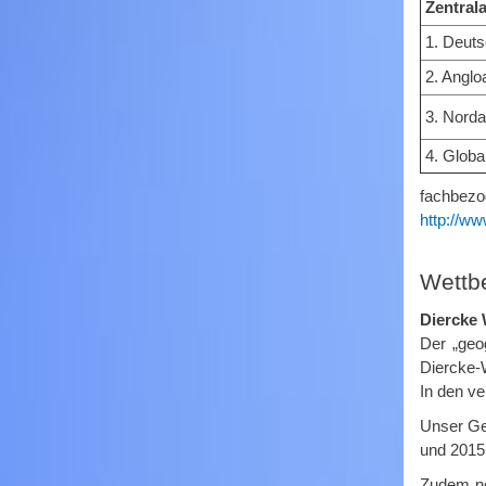
Zentrala
1. Deuts
2. Anglo
3. Norda
4. Globa
fachbezo
http://w
Wettb
Diercke 
Der „geo
Diercke-
In den v
Unser Ge
und 2015
Zudem ne