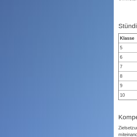
Stündi
Klasse
5
6
7
8
9
10
Kompe
Zielsetzu
miteinan