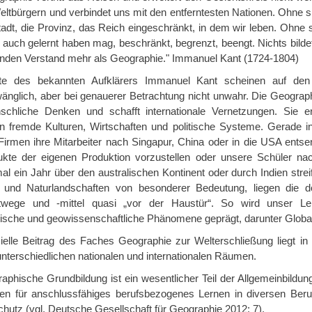
ltbürgern und verbindet uns mit den entferntesten Nationen. Ohne si
tadt, die Provinz, das Reich eingeschränkt, in dem wir leben. Ohne s
uch gelernt haben mag, beschränkt, begrenzt, beengt. Nichts bildet 
nden Verstand mehr als Geographie." Immanuel Kant (1724-1804)
te des bekannten Aufklärers Immanuel Kant scheinen auf den 
nglich, aber bei genauerer Betrachtung nicht unwahr. Die Geographi
chliche Denken und schafft internationale Vernetzungen. Sie e
 in fremde Kulturen, Wirtschaften und politische Systeme. Gerade i
 Firmen ihre Mitarbeiter nach Singapur, China oder in die USA ents
ukte der eigenen Produktion vorzustellen oder unsere Schüler na
al ein Jahr über den australischen Kontinent oder durch Indien stre
 und Naturlandschaften von besonderer Bedeutung, liegen die d
twege und -mittel quasi „vor der Haustür“. So wird unser Leb
ische und geowissenschaftliche Phänomene geprägt, darunter Global
ielle Beitrag des Faches Geographie zur Welterschließung liegt i
unterschiedlichen nationalen und internationalen Räumen.
aphische Grundbildung ist ein wesentlicher Teil der Allgemeinbildung
en für anschlussfähiges berufsbezogenes Lernen in diversen Beru
hutz (vgl. Deutsche Gesellschaft für Geographie 2012: 7).