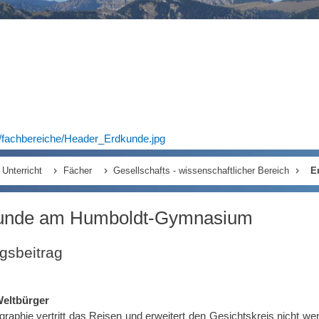
/fachbereiche/Header_Erdkunde.jpg
Unterricht
Fächer
Gesellschafts - wissenschaftlicher Bereich
E
unde am Humboldt-Gymnasium
gsbeitrag
Weltbürger
raphie vertritt das Reisen und erweitert den Gesichtskreis nicht we