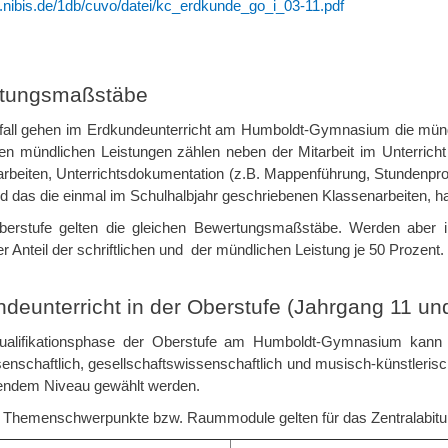
2.nibis.de/1db/cuvo/datei/kc_erdkunde_go_i_03-11.pdf
tungsmaßstäbe
fall gehen im Erdkundeunterricht am Humboldt-Gymnasium die mündl
den mündlichen Leistungen zählen neben der Mitarbeit im Unterrich
beiten, Unterrichtsdokumentation (z.B. Mappenführung, Stundenprotok
d das die einmal im Schulhalbjahr geschriebenen Klassenarbeiten, ha
berstufe gelten die gleichen Bewertungsmaßstäbe. Werden aber i
er Anteil der schriftlichen und der mündlichen Leistung je 50 Prozent.
deunterricht in der Oberstufe (Jahrgang 11 un
ualifikationsphase der Oberstufe am Humboldt-Gymnasium kann E
senschaftlich, gesellschaftswissenschaftlich und musisch-künstleris
endem Niveau gewählt werden.
 Themenschwerpunkte bzw. Raummodule gelten für das Zentralabitu