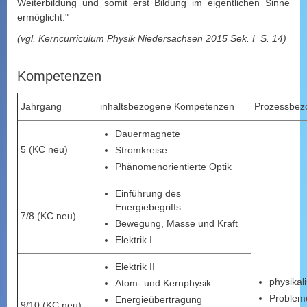
Weiterbildung und somit erst Bildung im eigentlichen Sinne
ermöglicht."
(vgl. Kerncurriculum Physik Niedersachsen 2015 Sek. I S. 14)
Kompetenzen
Jahrgang
inhaltsbezogene Kompetenzen
Prozessbez
Dauermagnete
5 (KC neu)
Stromkreise
Phänomenorientierte Optik
Einführung des
Energiebegriffs
7/8 (KC neu)
Bewegung, Masse und Kraft
Elektrik I
Elektrik II
physikal
Atom- und Kernphysik
Problem
Energieübertragung
9/10 (KC neu)