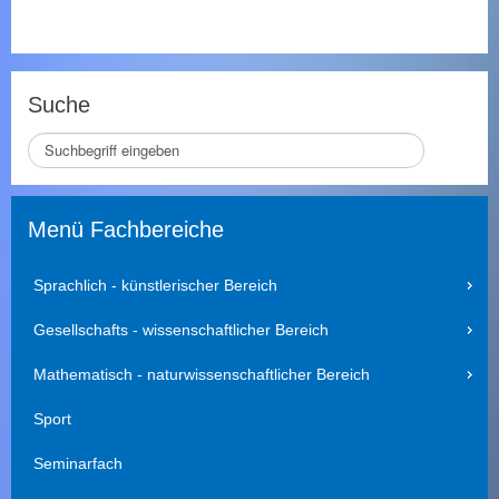
Suche
S
e
i
t
Menü Fachbereiche
e
d
u
Sprachlich - künstlerischer Bereich
r
c
Gesellschafts - wissenschaftlicher Bereich
h
s
Mathematisch - naturwissenschaftlicher Bereich
u
c
Sport
h
e
Seminarfach
n