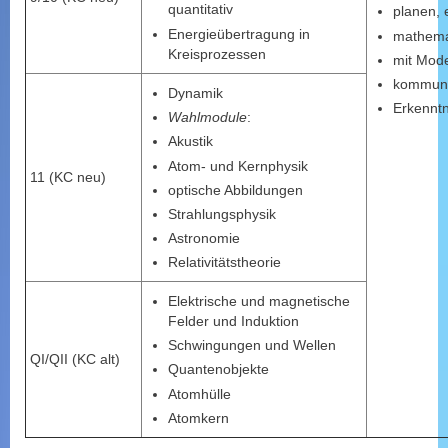
quantitativ
planen, 
Energieübertragung in
mathema
Kreisprozessen
mit Mode
kommuni
Dynamik
Erkennt
Wahlmodule
:
Akustik
Atom- und Kernphysik
11 (KC neu)
optische Abbildungen
Strahlungsphysik
Astronomie
Relativitätstheorie
Elektrische und magnetische
Felder und Induktion
Schwingungen und Wellen
QI/QII (KC alt)
Quantenobjekte
Atomhülle
Atomkern