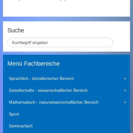
Suche
S
e
i
t
Menü Fachbereiche
e
d
u
Sprachlich - künstlerischer Bereich
r
c
Gesellschafts - wissenschaftlicher Bereich
h
s
Mathematisch - naturwissenschaftlicher Bereich
u
c
Sport
h
e
Seminarfach
n