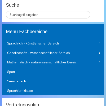
Suche
S
e
i
t
Menü Fachbereiche
e
d
u
Sprachlich - künstlerischer Bereich
r
c
Gesellschafts - wissenschaftlicher Bereich
h
s
Mathematisch - naturwissenschaftlicher Bereich
u
c
Sport
h
e
Seminarfach
n
Sprachlernklasse
Vertretungsplan