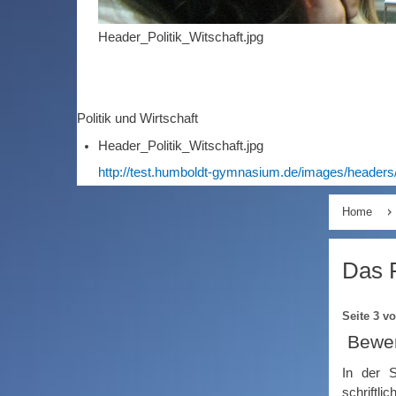
Header_Politik_Witschaft.jpg
Politik und Wirtschaft
Header_Politik_Witschaft.jpg
http://test.humboldt-gymnasium.de/images/headers/
Home
Das F
Seite 3 v
Bewer
In der S
schrift