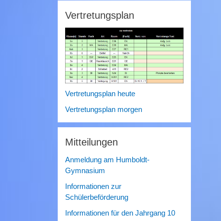
Vertretungsplan
Vertretungsplan heute
Vertretungsplan morgen
Mitteilungen
Anmeldung am Humboldt-
Gymnasium
Informationen zur
Schülerbeförderung
Informationen für den Jahrgang 10