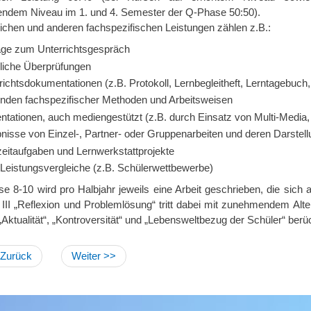
endem Niveau im 1. und 4. Semester der Q-Phase 50:50).
ichen und anderen fachspezifischen Leistungen zählen z.B.:
äge zum Unterrichtsgespräch
iche Überprüfungen
richtsdokumentationen (z.B. Protokoll, Lernbegleitheft, Lerntagebuch, 
den fachspezifischer Methoden und Arbeitsweisen
ntationen, auch mediengestützt (z.B. durch Einsatz von Multi-Media,
nisse von Einzel-, Partner- oder Gruppenarbeiten und deren Darstell
eitaufgaben und Lernwerkstattprojekte
 Leistungsvergleiche (z.B. Schülerwettbewerbe)
e 8-10 wird pro Halbjahr jeweils eine Arbeit geschrieben, die sich
 III „Reflexion und Problemlösung“ tritt dabei mit zunehmendem Alte
 „Aktualität“, „Kontroversität“ und „Lebensweltbezug der Schüler“ berüc
 Zurück
Weiter >>