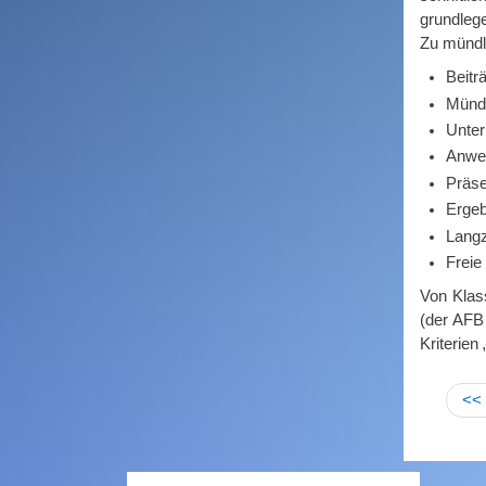
grundleg
Zu mündl
Beitr
Mündl
Unter
Anwen
Präse
Ergeb
Langz
Freie
Von Klass
(der AFB
Kriterien
<<