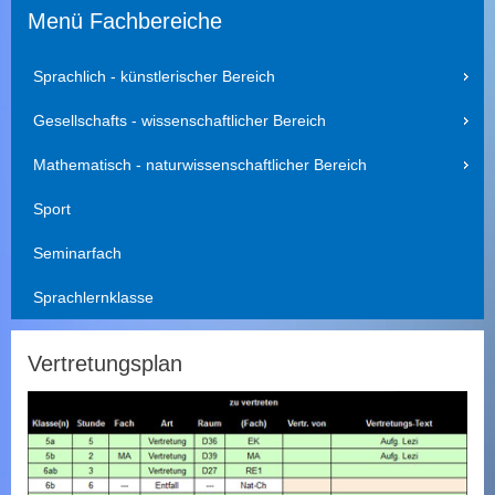
t
Menü Fachbereiche
e
d
u
Sprachlich - künstlerischer Bereich
r
c
Gesellschafts - wissenschaftlicher Bereich
h
s
Mathematisch - naturwissenschaftlicher Bereich
u
c
Sport
h
e
Seminarfach
n
Sprachlernklasse
Vertretungsplan