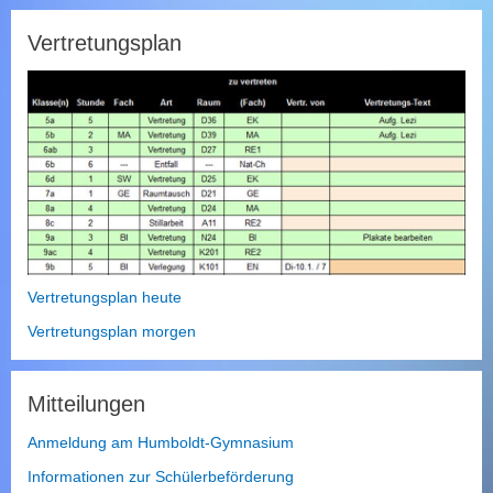
i
t
Vertretungsplan
e
d
u
r
c
h
s
u
c
h
e
n
Vertretungsplan heute
Vertretungsplan morgen
Mitteilungen
Anmeldung am Humboldt-Gymnasium
Informationen zur Schülerbeförderung