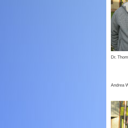
Dr. Thom
Andrea W