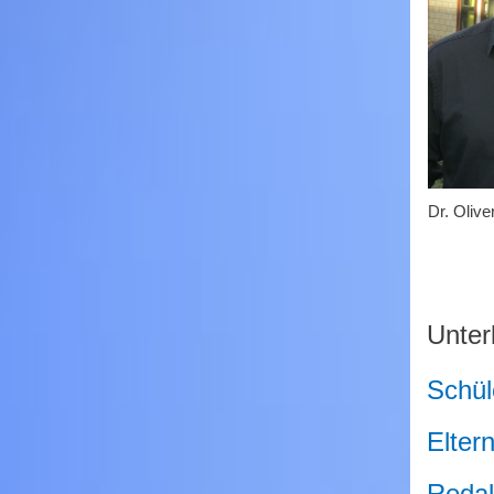
Dr. Olive
Unter
Schül
Elter
Redak