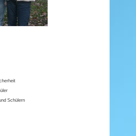
cherheit
üler
und Schülern