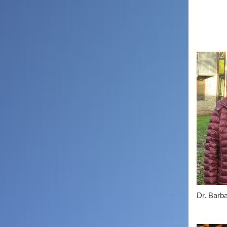
Front_4.jpg
Dr. Barb