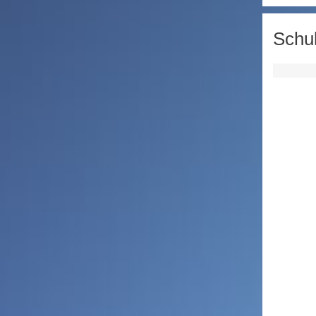
Schul
Front_3.jpg