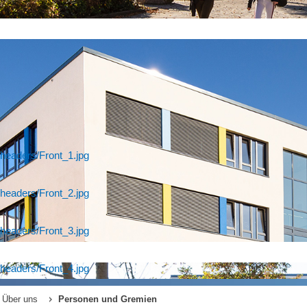
headers/Front_1.jpg
headers/Front_2.jpg
headers/Front_3.jpg
headers/Front_4.jpg
Über uns
Personen und Gremien