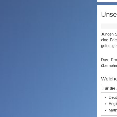
Unser
Jungen S
eine För
gefestigt
Das Prog
Front_3.jpg
übernehm
Welche
Für die
Deut
Engl
Math