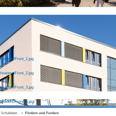
headers/Front_1.jpg
headers/Front_2.jpg
headers/Front_3.jpg
headers/Front_4.jpg
Schulleben
Fördern und Fordern