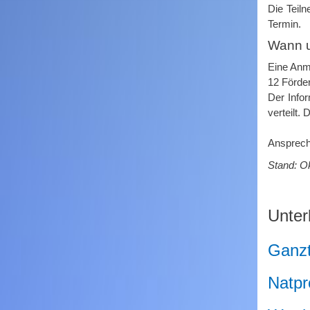
Die Teil
Termin.
Wann u
Eine Anme
12 Förde
Der Info
verteilt.
Ansprech
Stand: O
Unter
Ganz
Natpr