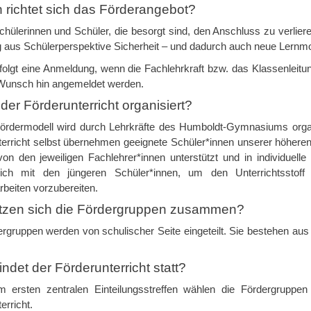
 richtet sich das Förderangebot?
chülerinnen und Schüler, die besorgt sind, den Anschluss zu verlie
 aus Schülerperspektive Sicherheit – und dadurch auch neue Lernmot
rfolgt eine Anmeldung, wenn die Fachlehrkraft bzw. das Klassenleitu
Wunsch hin angemeldet werden.
 der Förderunterricht organisiert?
ördermodell wird durch Lehrkräfte des Humboldt-Gymnasiums organisi
terricht selbst übernehmen geeignete Schüler*innen unserer höhere
 von den jeweiligen Fachlehrer*innen unterstützt und in individuel
sich mit den jüngeren Schüler*innen, um den Unterrichtsstof
rbeiten vorzubereiten.
tzen sich die Fördergruppen zusammen?
rgruppen werden von schulischer Seite eingeteilt. Sie bestehen aus
ndet der Förderunterricht statt?
m ersten zentralen Einteilungsstreffen wählen die Fördergruppen
erricht.