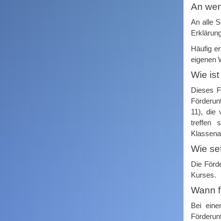
An wen
An alle S
Erklärung
Häufig e
eigenen 
Front_4.jpg
Wie ist
Dieses F
Förderun
11), die
treffen 
Klassena
Wie se
Die Förde
Kurses.
Wann fi
Bei eine
Förderunt