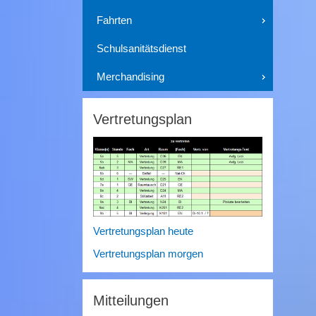
Fahrten
Schulsanitätsdienst
Merchandising
Vertretungsplan
Vertretungsplan heute
Vertretungsplan morgen
Mitteilungen