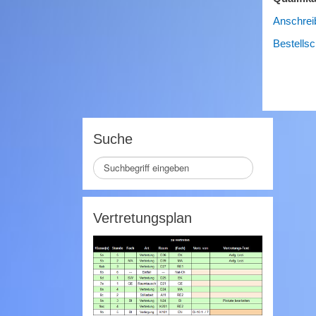
Anschrei
Bestellsc
Suche
Seite
durchsuchen
Vertretungsplan