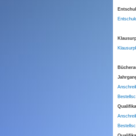
Entschul
Entschul
Klausur
Klausurp
Bücherau
Jahrgan
Anschrei
Bestells
Qualifik
Anschrei
Bestells
Qualifik