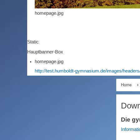
homepage.jpg
Static
Hauptbanner-Box
homepage.jpg
http://test.humboldt-gymnasium.de/images/header
Home
Down
Die gy
Informati