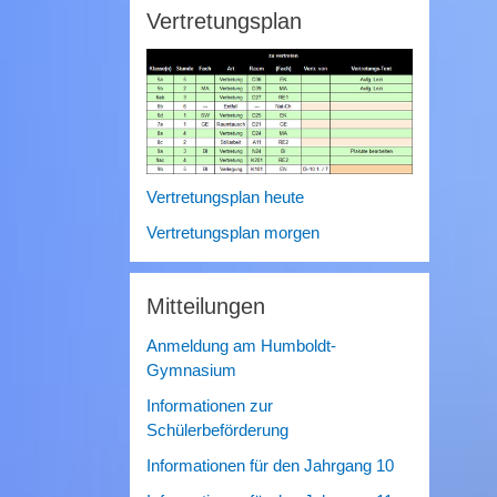
Vertretungsplan
Vertretungsplan heute
Vertretungsplan morgen
Mitteilungen
Anmeldung am Humboldt-
Gymnasium
Informationen zur
Schülerbeförderung
Informationen für den Jahrgang 10