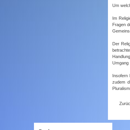
Um welch
Im Relig
Fragen d
Gemeinsc
Der Reli
betracht
Handlung
Umgang m
Insofern 
zudem du
Pluralis
Zurü