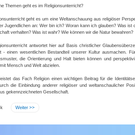
e Themen geht es im Religionsunterricht?
ionsunterricht geht es um eine Weltanschauung aus religiöser Perspe
er Jugendlichen an: Wer bin ich? Woran kann ich glauben? Was ist d
haft verhalten? Was ist wahr? Wie können wir die Natur bewahren?
gionsunterricht antwortet hier auf Basis christlicher Glaubensüberz
et - einen wesentlichen Bestandteil unserer Kultur ausmachen. Fü
smuster, die Orientierung und Halt bieten können und perspektiv
it Mensch und Welt abzielen.
leistet das Fach Religion einen wichtigen Beitrag für die Identität
rch die Einbindung anderer religiöser und weltanschaulicher Positi
mus gekennzeichneten Gesellschaft.
ck
Weiter >>