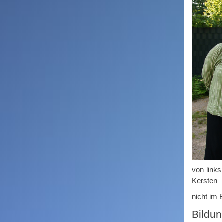
von links
Kersten
nicht im
Bildun