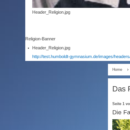
Header_Religion.jpg
Religion-Banner
Header_Religion.jpg
http://test.humboldt-gymnasium.de/images/headers
Home
Das 
Seite 1 v
Die F