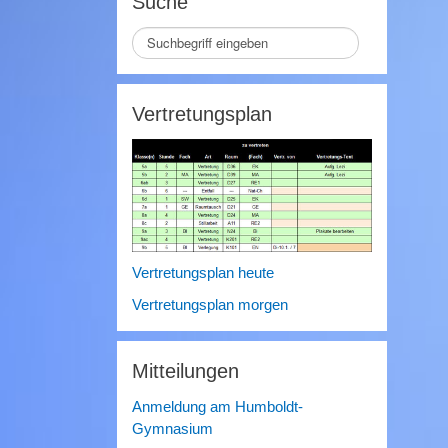
Suche
Seite
durchsuchen
Vertretungsplan
Front_4.jpg
Vertretungsplan heute
Vertretungsplan morgen
Mitteilungen
Anmeldung am Humboldt-
Gymnasium