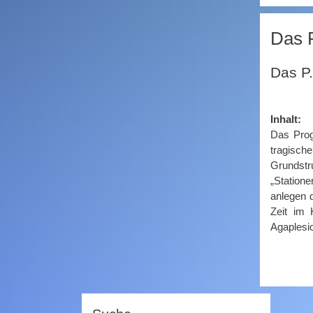
Das 
Das P
Inhalt:
Das Prog
tragisch
Grundstr
Front_3.jpg
„Statione
anlegen 
Zeit im 
Agaplesi