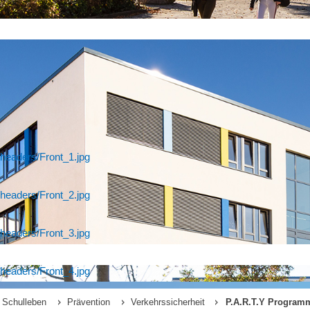
headers/Front_1.jpg
headers/Front_2.jpg
headers/Front_3.jpg
headers/Front_4.jpg
Schulleben
Prävention
Verkehrssicherheit
P.A.R.T.Y Program