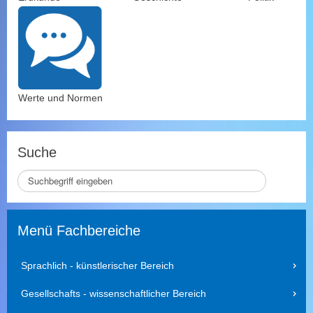
Werte und Normen
Suche
S
e
i
t
Menü Fachbereiche
e
d
u
Sprachlich - künstlerischer Bereich
r
c
Gesellschafts - wissenschaftlicher Bereich
h