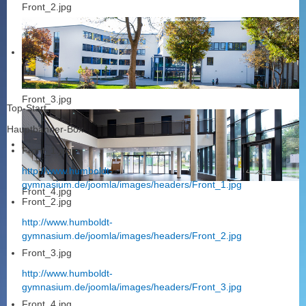
Front_2.jpg
Front_3.jpg
Top-Start
Hauptbanner-Box
Front_1.jpg
http://www.humboldt-
gymnasium.de/joomla/images/headers/Front_1.jpg
Front_4.jpg
Front_2.jpg
http://www.humboldt-
gymnasium.de/joomla/images/headers/Front_2.jpg
Front_3.jpg
http://www.humboldt-
gymnasium.de/joomla/images/headers/Front_3.jpg
Front_4.jpg