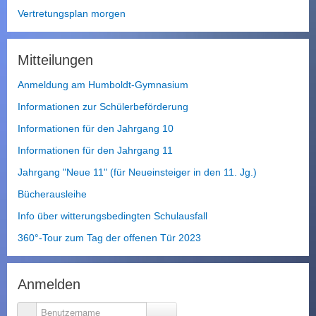
c
Vertretungsplan morgen
h
s
u
Mitteilungen
c
h
Anmeldung am Humboldt-Gymnasium
e
n
Informationen zur Schülerbeförderung
Informationen für den Jahrgang 10
Informationen für den Jahrgang 11
Jahrgang "Neue 11" (für Neueinsteiger in den 11. Jg.)
Bücherausleihe
Info über witterungsbedingten Schulausfall
360°-Tour zum Tag der offenen Tür 2023
Anmelden
Benutzername