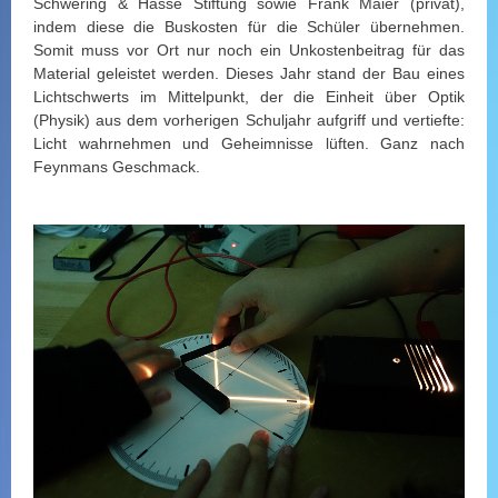
Schwering & Hasse Stiftung sowie Frank Maier (privat),
indem diese die Buskosten für die Schüler übernehmen.
Somit muss vor Ort nur noch ein Unkostenbeitrag für das
Material geleistet werden. Dieses Jahr stand der Bau eines
Lichtschwerts im Mittelpunkt, der die Einheit über Optik
(Physik) aus dem vorherigen Schuljahr aufgriff und vertiefte:
Licht wahrnehmen und Geheimnisse lüften. Ganz nach
Feynmans Geschmack.