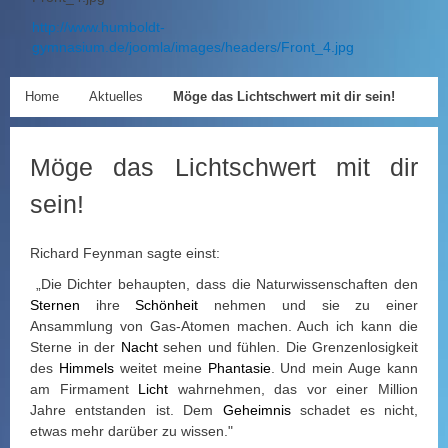
http://www.humboldt-
gymnasium.de/joomla/images/headers/Front_4.jpg
Home
Aktuelles
Möge das Lichtschwert mit dir sein!
Möge das Lichtschwert mit dir
sein!
Richard Feynman sagte einst:
„Die Dichter behaupten, dass die Naturwissenschaften den
Sternen
ihre
Schönheit
nehmen und sie zu einer
Ansammlung von Gas-Atomen machen. Auch ich kann die
Sterne in der
Nacht
sehen und fühlen. Die Grenzenlosigkeit
des
Himmels
weitet meine
Phantasie
. Und mein Auge kann
am Firmament
Licht
wahrnehmen, das vor einer Million
Jahre entstanden ist. Dem
Geheimnis
schadet es nicht,
etwas mehr darüber zu wissen."