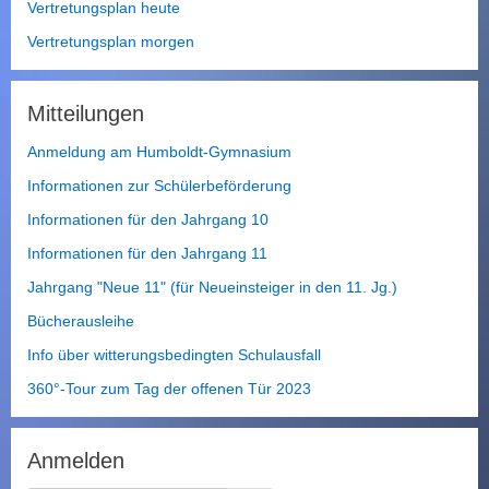
r
Vertretungsplan heute
c
Vertretungsplan morgen
h
s
u
Mitteilungen
c
h
Anmeldung am Humboldt-Gymnasium
e
n
Informationen zur Schülerbeförderung
Informationen für den Jahrgang 10
Informationen für den Jahrgang 11
Jahrgang "Neue 11" (für Neueinsteiger in den 11. Jg.)
Bücherausleihe
Info über witterungsbedingten Schulausfall
360°-Tour zum Tag der offenen Tür 2023
Anmelden