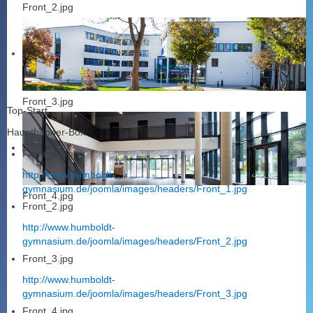
Front_2.jpg
Front_3.jpg
Top-Start
Hauptbanner-Box
Front_1.jpg
http://www.humboldt-
gymnasium.de/joomla/images/headers/Front_1.jpg
Front_4.jpg
Front_2.jpg
http://www.humboldt-
gymnasium.de/joomla/images/headers/Front_2.jpg
Front_3.jpg
http://www.humboldt-
gymnasium.de/joomla/images/headers/Front_3.jpg
Front_4.jpg