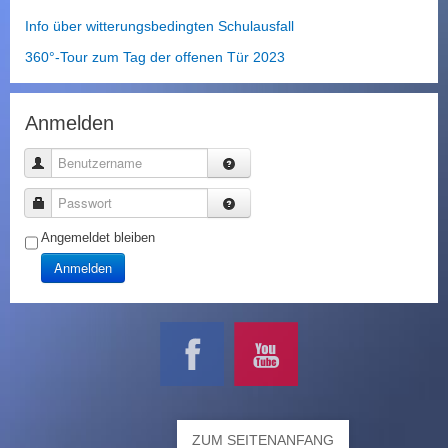
Info über witterungsbedingten Schulausfall
360°-Tour zum Tag der offenen Tür 2023
Anmelden
Benutzername
Passwort
Angemeldet bleiben
Anmelden
ZUM SEITENANFANG