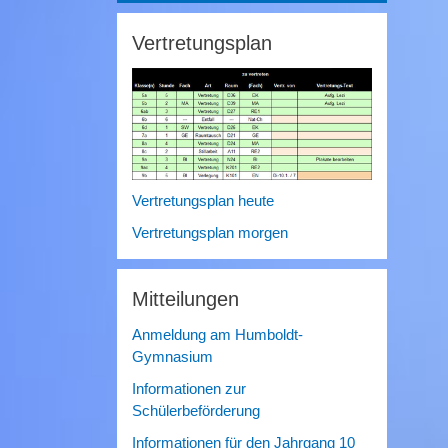
Vertretungsplan
Vertretungsplan heute
Vertretungsplan morgen
Mitteilungen
Anmeldung am Humboldt-
Gymnasium
Informationen zur
Schülerbeförderung
Informationen für den Jahrgang 10