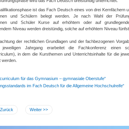
nführungsphase wird das Fach Deutsch dreistündig unterrichtet.
alifikationsphase ist das Fach Deutsch eines von drei Kernfächern 
innen und Schülern belegt werden. Je nach Wahl der Prüfun
innen und Schüler Kurse auf erhöhtem oder auf grundlegen
ndem Niveau werden dreistündig, solche auf erhöhtem Niveau fünfstü
achtung der rechtlichen Grundlagen und der fachbezogenen Vorga
jeweiligen Jahrgang erarbeitet die Fachkonferenz einen sch
iculum), in dem die Kursthemen und Unterrichtsinhalte für die jewei
t werden.
curriculum für das Gymnasium – gymnasiale Oberstufe“
ungsstandards im Fach Deutsch für die Allgemeine Hochschulreife“
 Zurück
Weiter >>