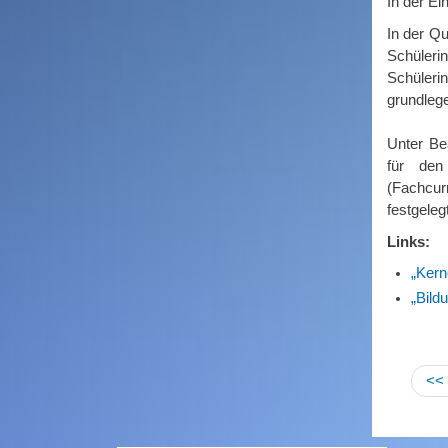
In der Ei
In der Qu
Schüler
Schüler
grundlege
Unter Be
für den 
(Fachcurr
festgeleg
Links:
„Kern
„Bild
<<