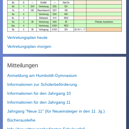
h
s
u
c
h
e
n
Vertretungsplan heute
Vertretungsplan morgen
Mitteilungen
Anmeldung am Humboldt-Gymnasium
Informationen zur Schülerbeförderung
Informationen für den Jahrgang 10
Informationen für den Jahrgang 11
Jahrgang "Neue 11" (für Neueinsteiger in den 11. Jg.)
Bücherausleihe
Info über witterungsbedingten Schulausfall