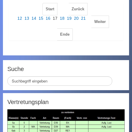
Start
Zurück
12
13
14
15
16
17
18
19
20
21
Weiter
Ende
Suche
S
e
i
t
Vertretungsplan
e
d
u
r
c