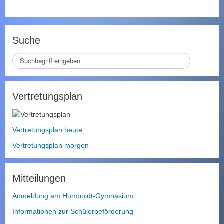
Suche
S
e
i
t
Vertretungsplan
e
d
u
r
Vertretungsplan heute
c
Vertretungsplan morgen
h
s
u
Mitteilungen
c
h
Anmeldung am Humboldt-Gymnasium
e
n
Informationen zur Schülerbeförderung