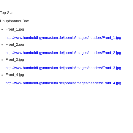
Top-Start
Hauptbanner-Box
Front_1.jpg
http://www.humboldt-gymnasium.de/joomla/images/headers/Front_1.jpg
Front_2.jpg
http://www.humboldt-gymnasium.de/joomla/images/headers/Front_2.jpg
Front_3.jpg
http://www.humboldt-gymnasium.de/joomla/images/headers/Front_3.jpg
Front_4.jpg
http://www.humboldt-gymnasium.de/joomla/images/headers/Front_4.jpg
Home
Aktuelles
Einladung zum Schulkonzert im Schlosshof
inladung zum Schulkonzert im Schlosshof
ckets können ab dem 01.06.26 in jeder 1. großen Pause in der Pausenhalle gekauf