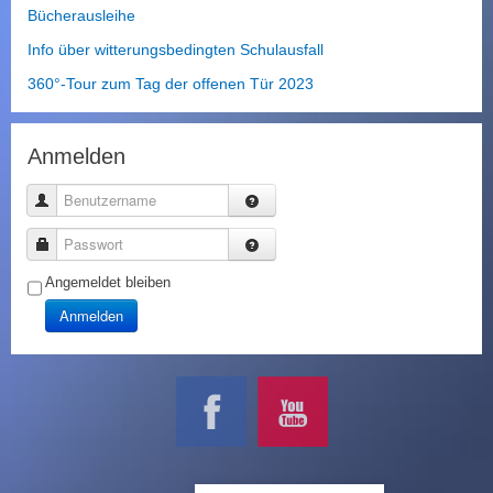
Bücherausleihe
Info über witterungsbedingten Schulausfall
360°-Tour zum Tag der offenen Tür 2023
Anmelden
Benutzername
Passwort
Angemeldet bleiben
Anmelden